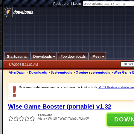
Registreren
|
Login:
Startpagina
Downloads
Top downloads
Meer
8/7/2026 5:11:02 AM
AfterDawn
>
Downloads
>
Systeemtools
>
Overige systeemtools
>
Wise Game Bo
Dit is een oude versie van deze software. Je kunt ook de
v1.39 (laatste stabiele ver
Wise Game Booster (portable) v1.32
Freeware
DOW
Vista / Win10 / Win7 / Win8 / WinXP