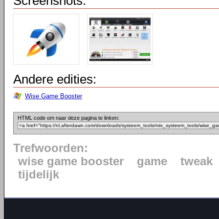
Screenshots:
Andere edities:
Wise Game Booster
HTML code om naar deze pagina te linken:
Trefwoorden:
wise game booster
game
tweak
tijdelijk