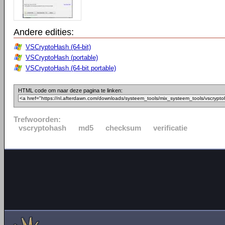
Andere edities:
VSCryptoHash (64-bit)
VSCryptoHash (portable)
VSCryptoHash (64-bit portable)
HTML code om naar deze pagina te linken:
Trefwoorden:
vscryptohash
md5
checksum
verificatie