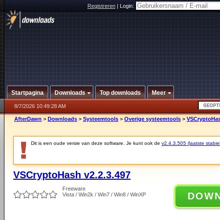
Registreren
|
Login:
Startpagina
Downloads
Top downloads
Meer
8/7/2026 10:49:28 AM
AfterDawn
>
Downloads
>
Systeemtools
>
Overige systeemtools
>
VSCryptoHas
Dit is een oude versie van deze software. Je kunt ook de
v2.4.3.505 (laatste stabie
VSCryptoHash v2.2.3.497
Freeware
DOW
Vista / Win2k / Win7 / Win8 / WinXP