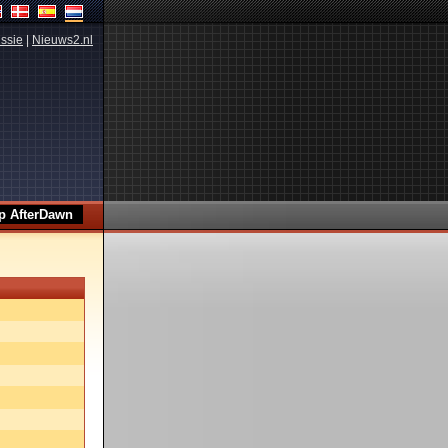
ssie
|
Nieuws2.nl