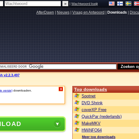
|
Wachtwoord kwijt
AfterDawn
|
Nieuws
|
Vraag en Antwoord
|
Downloads
|
Discu
h v2.2.3.497
Top downloads
X
le versie)
downloaden.
Spotnet
DVD Shrink
coverXP Free
QuickPar (nederlands)
NLOAD
MakeMKV
HWiNFO64
Meer top downloads