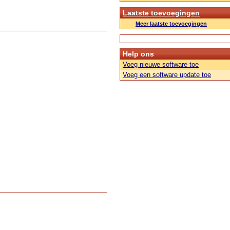
Laatste toevoegingen
Meer laatste toevoegingen
Help ons
Voeg nieuwe software toe
Voeg een software update toe