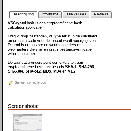
Beschrijving
Informatie
Alle versies
Reviews
VSCryptoHash
is een cryptografische hash
calculator applicatie.
Drag & drop bestanden, of type tekst in de calculator
en de hash code voor de inhoud wordt weergegeven.
De tool is nuttig voor netwerkbeheerders en
webmasters die snel en gratis bestandsverificatie
willen gebruiken.
De applicatie ondersteunt een diversiteit aan
cryptografische hash functies als
SHA-1
,
SHA-256
,
SHA-384
,
SHA-512
,
MD5
,
MD4
en
MD2
.
Stel een correctie voor
Screenshots: