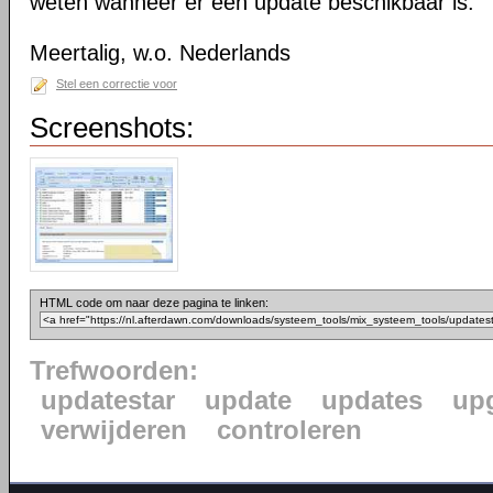
weten wanneer er een update beschikbaar is.
Meertalig, w.o. Nederlands
Stel een correctie voor
Screenshots:
HTML code om naar deze pagina te linken:
Trefwoorden:
updatestar
update
updates
up
verwijderen
controleren