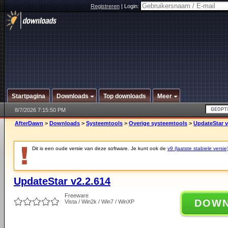
Registreren
|
Login:
Startpagina
Downloads
Top downloads
Meer
8/7/2026 7:15:50 PM
AfterDawn
>
Downloads
>
Systeemtools
>
Overige systeemtools
>
UpdateStar v
Dit is een oude versie van deze software. Je kunt ook de
v9 (laatste stabiele versie
UpdateStar v2.2.614
Freeware
DOW
Vista / Win2k / Win7 / WinXP