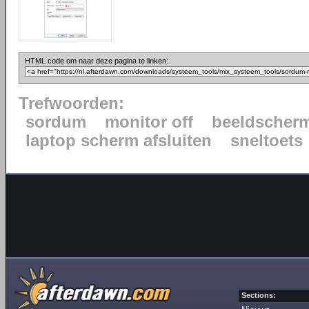
HTML code om naar deze pagina te linken:
Trefwoorden:
sordum
monitor off
beeldscherm
laptop scherm afsluiten
sneltoets
Sections: