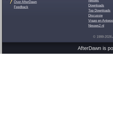
Nieuws
Over AfterDawn
Downloads
Feedback
Top Downloads
Discussie
Vraag en Antwoo
Nieuws2.nl
© 1999-2026
AfterDawn is p