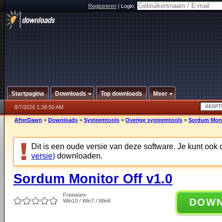
Registreren
|
Login:
Startpagina
Downloads
Top downloads
Meer
8/7/2026 1:38:50 AM
AfterDawn
>
Downloads
>
Systeemtools
>
Overige systeemtools
>
Sordum Monit
Dit is een oude versie van deze software. Je kunt ook
versie)
downloaden.
Sordum Monitor Off v1.0
Freeware
DOW
Win10 / Win7 / Win8