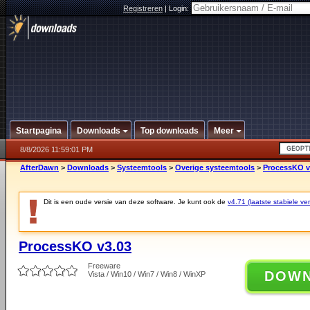
Registreren
|
Login:
Startpagina
Downloads
Top downloads
Meer
8/8/2026 11:59:01 PM
AfterDawn
>
Downloads
>
Systeemtools
>
Overige systeemtools
>
ProcessKO v
Dit is een oude versie van deze software. Je kunt ook de
v4.71 (laatste stabiele ver
ProcessKO v3.03
Freeware
DOW
Vista / Win10 / Win7 / Win8 / WinXP