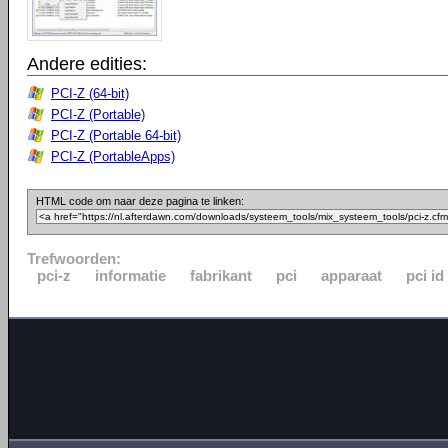
Andere edities:
PCI-Z (64-bit)
PCI-Z (Portable)
PCI-Z (Portable 64-bit)
PCI-Z (PortableApps)
HTML code om naar deze pagina te linken:
Trefwoorden:
pci-z
informatie
fabrikant
pci
apparaat
pci id