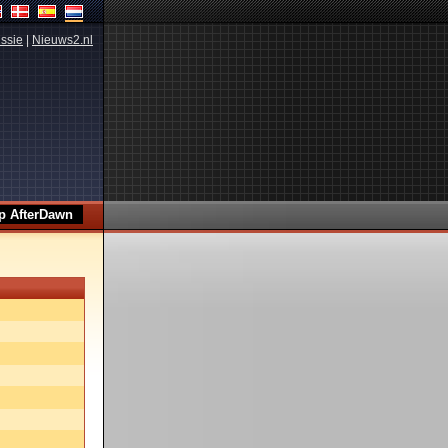
ssie
|
Nieuws2.nl