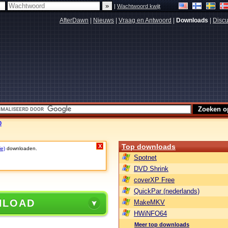
|
Wachtwoord kwijt
AfterDawn
|
Nieuws
|
Vraag en Antwoord
|
Downloads
|
Discu
0
Top downloads
X
ie)
downloaden.
Spotnet
DVD Shrink
coverXP Free
QuickPar (nederlands)
NLOAD
MakeMKV
HWiNFO64
Meer top downloads