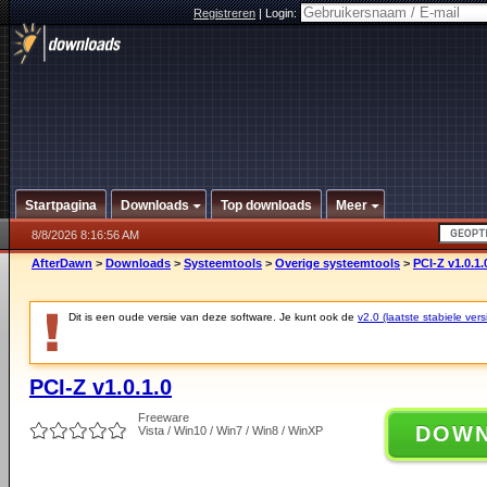
Registreren
|
Login:
Startpagina
Downloads
Top downloads
Meer
8/8/2026 8:16:56 AM
AfterDawn
>
Downloads
>
Systeemtools
>
Overige systeemtools
>
PCI-Z v1.0.1.
Dit is een oude versie van deze software. Je kunt ook de
v2.0 (laatste stabiele vers
PCI-Z v1.0.1.0
Freeware
DOW
Vista / Win10 / Win7 / Win8 / WinXP