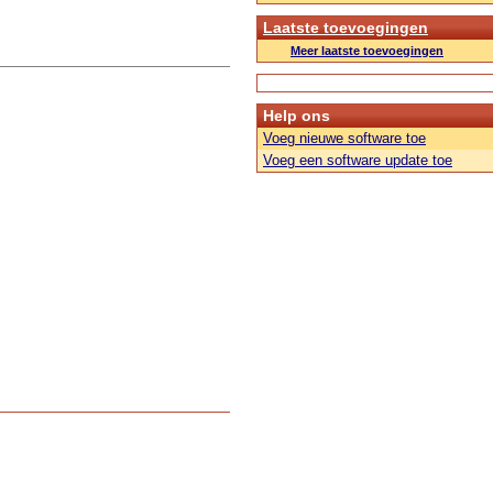
Laatste toevoegingen
Meer laatste toevoegingen
Help ons
Voeg nieuwe software toe
Voeg een software update toe