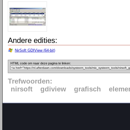
Andere edities:
NirSoft GDIView (64-bit)
HTML code om naar deze pagina te linken:
Trefwoorden:
nirsoft
gdiview
grafisch
eleme