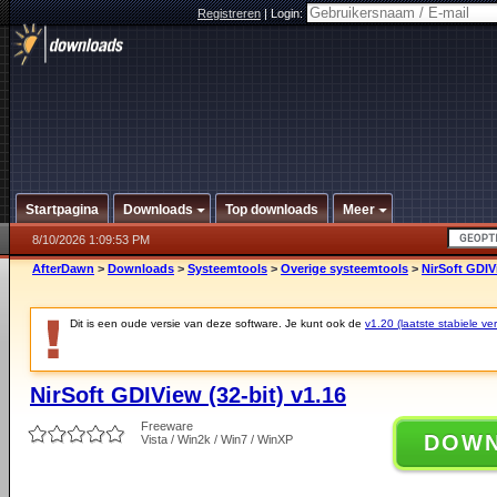
Registreren
|
Login:
Startpagina
Downloads
Top downloads
Meer
8/10/2026 1:09:53 PM
AfterDawn
>
Downloads
>
Systeemtools
>
Overige systeemtools
>
NirSoft GDIVi
Dit is een oude versie van deze software. Je kunt ook de
v1.20 (laatste stabiele ver
NirSoft GDIView (32-bit) v1.16
Freeware
DOW
Vista / Win2k / Win7 / WinXP