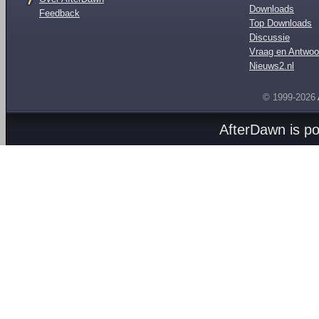
Downloads
Feedback
Top Downloads
Discussie
Vraag en Antwoo
Nieuws2.nl
© 1999-2026
AfterDawn is p