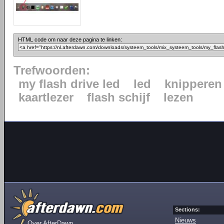
HTML code om naar deze pagina te linken:
Trefwoorden:
my flash drive led
led
knipperen
kaartlezer
flash schijf
lezen
Sections:
Nieuws
Over AfterDawn