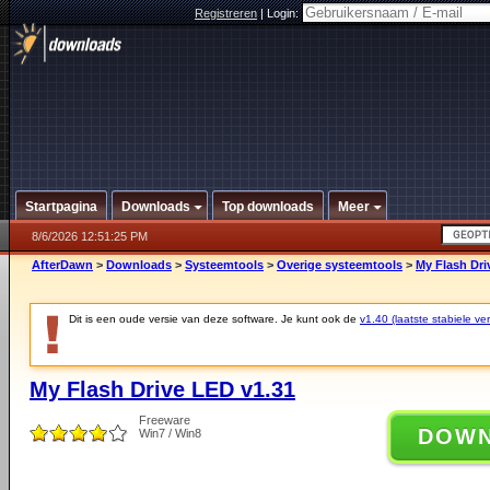
Registreren
|
Login:
Startpagina
Downloads
Top downloads
Meer
8/6/2026 12:51:25 PM
AfterDawn
>
Downloads
>
Systeemtools
>
Overige systeemtools
>
My Flash Dri
Dit is een oude versie van deze software. Je kunt ook de
v1.40 (laatste stabiele ver
My Flash Drive LED v1.31
Freeware
DOW
Win7 / Win8