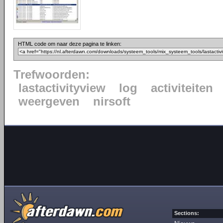
HTML code om naar deze pagina te linken:
Trefwoorden:
lastactivityview
log
activiteiten
weergeven
nirsoft
Sections: