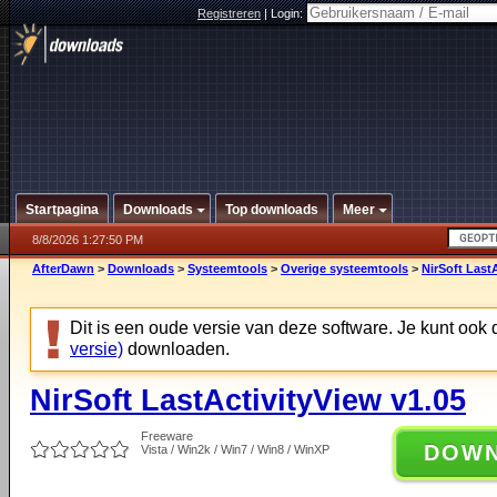
Registreren
|
Login:
Startpagina
Downloads
Top downloads
Meer
8/8/2026 1:27:50 PM
AfterDawn
>
Downloads
>
Systeemtools
>
Overige systeemtools
>
NirSoft Last
Dit is een oude versie van deze software. Je kunt ook
versie)
downloaden.
NirSoft LastActivityView v1.05
Freeware
DOW
Vista / Win2k / Win7 / Win8 / WinXP