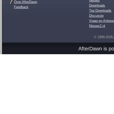
Nieuws
Over AfterDawn
Downloads
Feedback
Top Downloads
Discussie
Vraag en Antwoo
Nieuws2.nl
© 1999-2026
AfterDawn is p