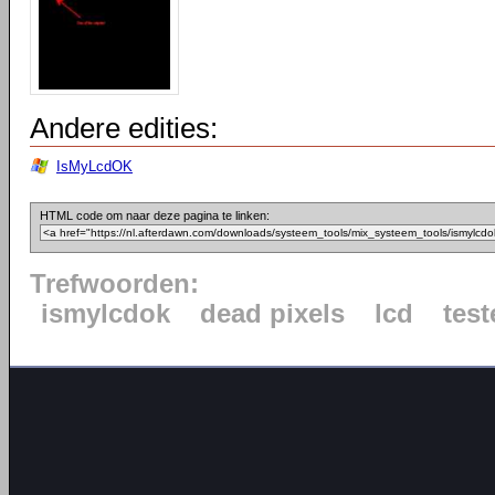
Andere edities:
IsMyLcdOK
HTML code om naar deze pagina te linken:
Trefwoorden:
ismylcdok
dead pixels
lcd
test