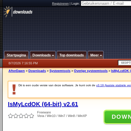
Registreren
|
Login:
Startpagina
Downloads
Top downloads
Meer
8/7/2026 7:16:55 PM
AfterDawn
>
Downloads
>
Systeemtools
>
Overige systeemtools
>
IsMyLcdOK (6
Dit is een oude versie van deze software. Je kunt ook de
v3.19 (laatste stabiele ver
IsMyLcdOK (64-bit) v2.61
Freeware
DOW
Vista / Win10 / Win7 / Win8 / WinXP