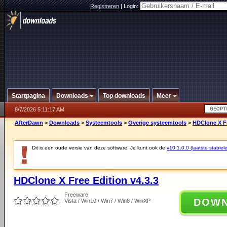
Registreren
|
Login:
Startpagina
Downloads
Top downloads
Meer
8/7/2026 5:11:17 AM
AfterDawn
>
Downloads
>
Systeemtools
>
Overige systeemtools
>
HDClone X Fr
Dit is een oude versie van deze software. Je kunt ook de
v10.1.0.0 (laatste stabiele
HDClone X Free Edition v4.3.3
Freeware
DOW
Vista / Win10 / Win7 / Win8 / WinXP