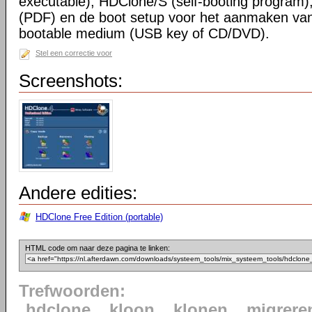
executable), HDClone/S (self-booting program
(PDF) en de boot setup voor het aanmaken v
bootable medium (USB key of CD/DVD).
Stel een correctie voor
Screenshots:
Andere edities:
HDClone Free Edition (portable)
HTML code om naar deze pagina te linken:
Trefwoorden:
hdclone
kloon
klonen
migrere