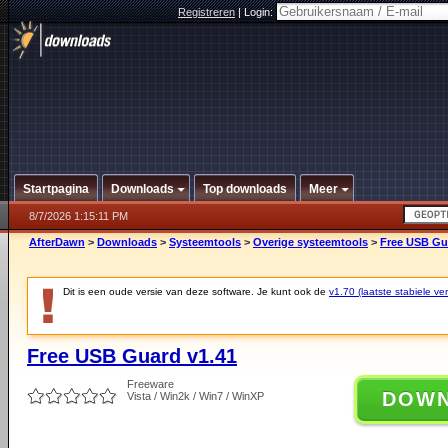
Registreren
|
Login:
Startpagina
Downloads
Top downloads
Meer
8/7/2026 1:15:11 PM
AfterDawn
>
Downloads
>
Systeemtools
>
Overige systeemtools
>
Free USB Gu
Dit is een oude versie van deze software. Je kunt ook de
v1.70 (laatste stabiele ver
Free USB Guard v1.41
Freeware
DOW
Vista / Win2k / Win7 / WinXP