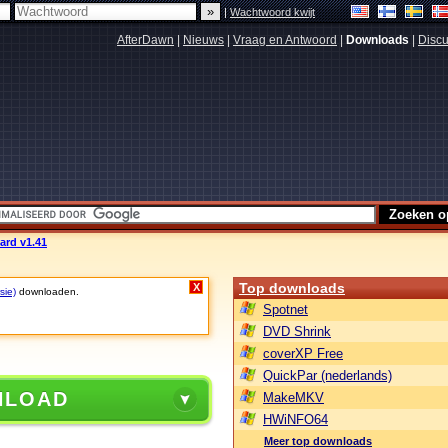
|
Wachtwoord kwijt
AfterDawn
|
Nieuws
|
Vraag en Antwoord
|
Downloads
|
Discu
ard v1.41
Top downloads
X
sie)
downloaden.
Spotnet
DVD Shrink
coverXP Free
QuickPar (nederlands)
NLOAD
MakeMKV
HWiNFO64
Meer top downloads