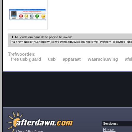
HTML code om naar deze pagina te linken:
Trefwoorden:
free usb guard
usb
apparaat
waarschuwing
afs
Sections:
Nieuws
Over AfterDawn