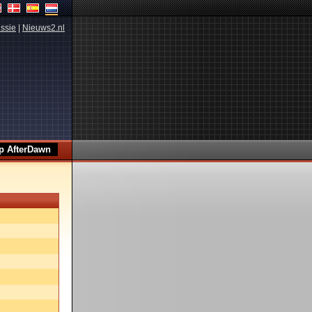
ssie
|
Nieuws2.nl