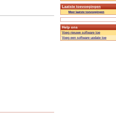
Laatste toevoegingen
Meer laatste toevoegingen
Help ons
Voeg nieuwe software toe
Voeg een software update toe