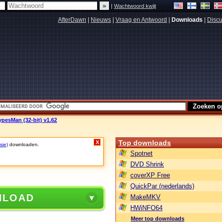
|
Wachtwoord kwijt
AfterDawn
|
Nieuws
|
Vraag en Antwoord
|
Downloads
|
Discu
ypesMan (32-bit) v1.62
Top downloads
X
sie)
downloaden.
Spotnet
DVD Shrink
coverXP Free
QuickPar (nederlands)
NLOAD
MakeMKV
HWiNFO64
Meer top downloads