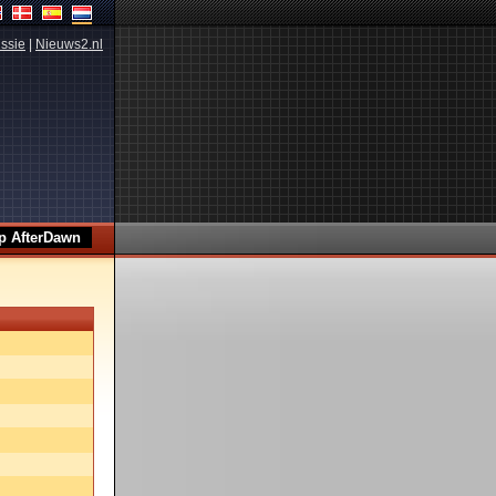
ssie
|
Nieuws2.nl