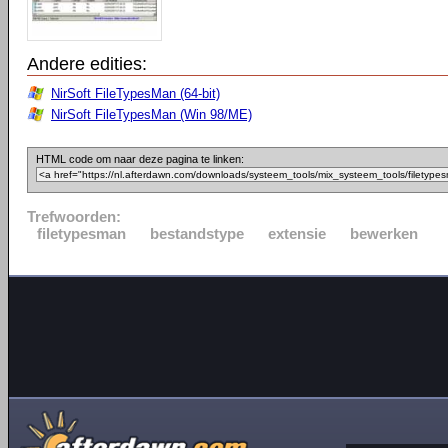
Andere edities:
NirSoft FileTypesMan (64-bit)
NirSoft FileTypesMan (Win 98/ME)
HTML code om naar deze pagina te linken:
Trefwoorden:
filetypesman
bestandstype
extensie
bewerken