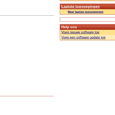
Laatste toevoegingen
Meer laatste toevoegingen
Help ons
Voeg nieuwe software toe
Voeg een software update toe