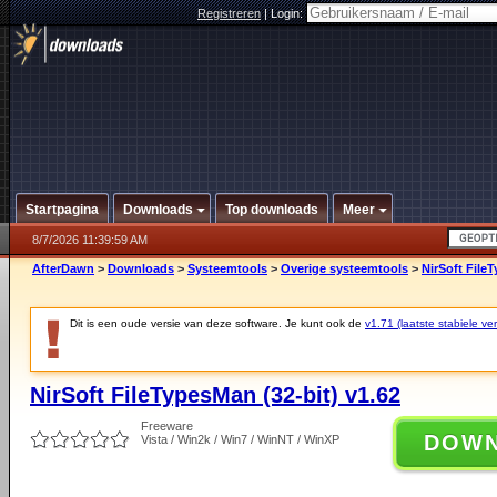
Registreren
|
Login:
Startpagina
Downloads
Top downloads
Meer
8/7/2026 11:39:59 AM
AfterDawn
>
Downloads
>
Systeemtools
>
Overige systeemtools
>
NirSoft FileT
Dit is een oude versie van deze software. Je kunt ook de
v1.71 (laatste stabiele ver
NirSoft FileTypesMan (32-bit) v1.62
Freeware
DOW
Vista / Win2k / Win7 / WinNT / WinXP