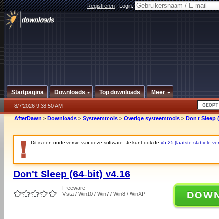
Registreren
|
Login:
Startpagina
Downloads
Top downloads
Meer
8/7/2026 9:38:50 AM
AfterDawn
>
Downloads
>
Systeemtools
>
Overige systeemtools
>
Don't Sleep (
Dit is een oude versie van deze software. Je kunt ook de
v5.25 (laatste stabiele ver
Don't Sleep (64-bit) v4.16
Freeware
DOW
Vista / Win10 / Win7 / Win8 / WinXP