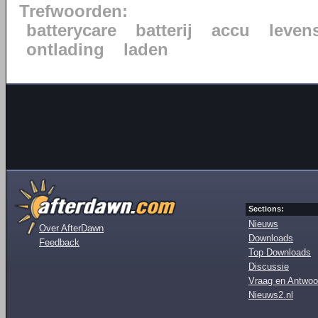
Trefwoorden:
batterycare
batterij
accu
leven
ontlading
laden
Sections:
Nieuws
Over AfterDawn
Downloads
Feedback
Top Downloads
Discussie
Vraag en Antwoo
Nieuws2.nl