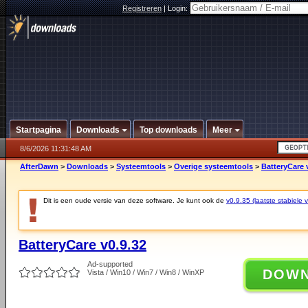
Registreren
|
Login:
Startpagina
Downloads
Top downloads
Meer
8/6/2026 11:31:48 AM
AfterDawn
>
Downloads
>
Systeemtools
>
Overige systeemtools
>
BatteryCare 
Dit is een oude versie van deze software. Je kunt ook de
v0.9.35 (laatste stabiele v
BatteryCare v0.9.32
Ad-supported
DOW
Vista / Win10 / Win7 / Win8 / WinXP