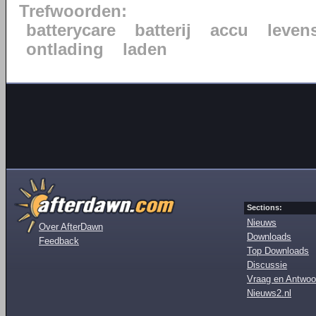
Trefwoorden:
batterycare
batterij
accu
leven
ontlading
laden
Sections:
Nieuws
Over AfterDawn
Downloads
Feedback
Top Downloads
Discussie
Vraag en Antwoo
Nieuws2.nl