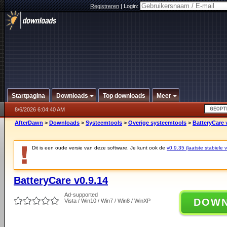
Registreren
|
Login:
Startpagina
Downloads
Top downloads
Meer
8/6/2026 6:04:40 AM
AfterDawn
>
Downloads
>
Systeemtools
>
Overige systeemtools
>
BatteryCare 
Dit is een oude versie van deze software. Je kunt ook de
v0.9.35 (laatste stabiele v
BatteryCare v0.9.14
Ad-supported
DOW
Vista / Win10 / Win7 / Win8 / WinXP