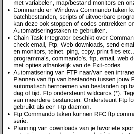
met variabelen, map/bestand monitors en on
Commando en Windows Commando taken ku
batchbestanden, scripts of uitvoerbare progr
kan deze ook stoppen of codes onttrekken o
Automatiseringstaken te gebruiken.
Chain Task Integrator beschikt over Command
check email, Ftp, Web downloads, send email
en monitors, telnet, ping, copy, print files et
programma's, commando's, ftp, email, web do
met opties afhankelijk van de Exit-codes.
Automatisering van FTP naar/van een intranet 
Plannen van ftp van bestanden tussen jouw 
automatisch hernoemen van bestanden op ba
dag of tijd. Ftp ondersteunt wildcards (*). Teg
van meerdere bestanden. Ondersteunt Ftp l
gebruikt als een Ftp daemon.
Ftp Commando taken kunnen RFC ftp comman
serie.
Planning van downloads van je favoriete spor