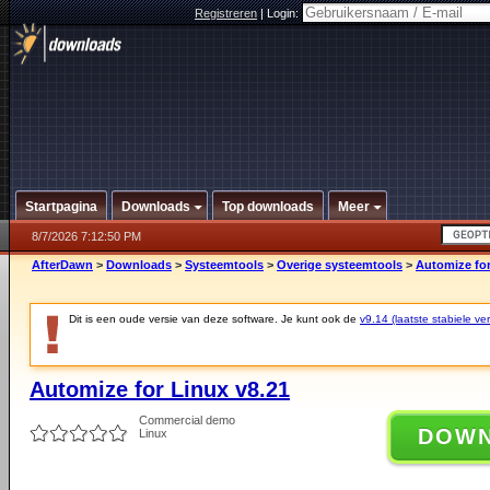
Registreren
|
Login:
Startpagina
Downloads
Top downloads
Meer
8/7/2026 7:12:50 PM
AfterDawn
>
Downloads
>
Systeemtools
>
Overige systeemtools
>
Automize for
Dit is een oude versie van deze software. Je kunt ook de
v9.14 (laatste stabiele ver
Automize for Linux v8.21
Commercial demo
DOW
Linux