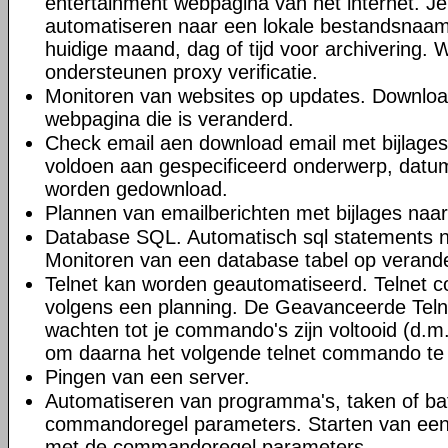
entertainment webpagina van het internet. J
automatiseren naar een lokale bestandsnaa
huidige maand, dag of tijd voor archivering.
ondersteunen proxy verificatie.
Monitoren van websites op updates. Downloa
webpagina die is veranderd.
Check email aen download email met bijlages.
voldoen aan gespecificeerd onderwerp, datum
worden gedownload.
Plannen van emailberichten met bijlages naa
Database SQL. Automatisch sql statements 
Monitoren van een database tabel op verand
Telnet kan worden geautomatiseerd. Telnet 
volgens een planning. De Geavanceerde Teln
wachten tot je commando's zijn voltooid (d.m.
om daarna het volgende telnet commando te 
Pingen van een server.
Automatiseren van programma's, taken of b
commandoregel parameters. Starten van ee
met de commandoregel parameters.