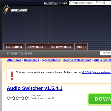
Registreren
|
Login:
Startpagina
Downloads
Top downloads
Meer
8/7/2026 7:03:42 PM
AfterDawn
>
Downloads
>
Systeemtools
>
Overige systeemtools
>
Audio Switch
Dit is een oude versie van deze software. Je kunt ook de
v1.6.5.0 (laatste stabiele 
Audio Switcher v1.5.4.1
Freeware
DOW
Vista / Win7 / Win8