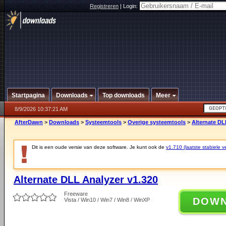
Registreren
|
Login:
Startpagina
Downloads
Top downloads
Meer
8/9/2026 10:37:21 AM
AfterDawn
>
Downloads
>
Systeemtools
>
Overige systeemtools
>
Alternate DL
Dit is een oude versie van deze software. Je kunt ook de
v1.710 (laatste stabiele ve
Alternate DLL Analyzer v1.320
Freeware
DOW
Vista / Win10 / Win7 / Win8 / WinXP