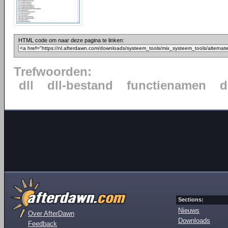
HTML code om naar deze pagina te linken:
Trefwoorden:
dll
dll-bestand
functienamen
d
Sections:
Nieuws
Over AfterDawn
Downloads
Feedback