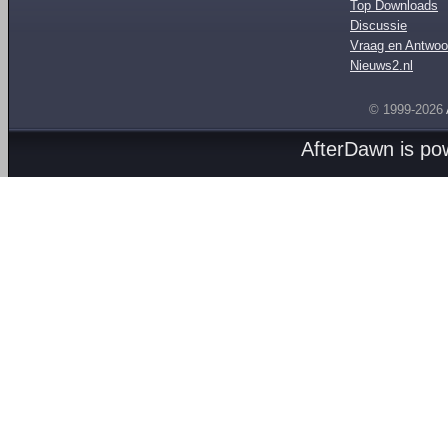
Top Downloads
Discussie
Vraag en Antwoo
Nieuws2.nl
© 1999-2026
AfterDawn is p