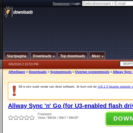
Registreren
|
Login:
Startpagina
Downloads
Top downloads
Meer
8/6/2026 2:10:53 PM
AfterDawn
>
Downloads
>
Systeemtools
>
Overige systeemtools
>
Allway Sync '
Dit is een oude versie van deze software. Je kunt ook de
v19.1.5 (laatste stabiele v
Allway Sync 'n' Go (for U3-enabled flash dri
Freeware
DOW
Vista / Win2k / Win7 / WinXP