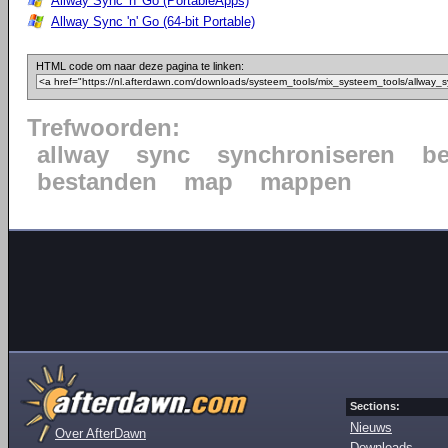
Allway Sync 'n' Go (PortableApps)
Allway Sync 'n' Go (64-bit Portable)
HTML code om naar deze pagina te linken:
Trefwoorden:
allway
sync
synchroniseren
b
bestanden
map
mappen
Sections:
Nieuws
Over AfterDawn
Downloads