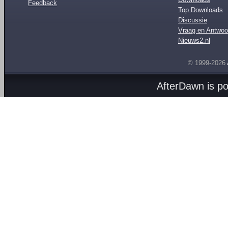
Feedback
Top Downloads
Discussie
Vraag en Antwoo
Nieuws2.nl
© 1999-2026
AfterDawn is p