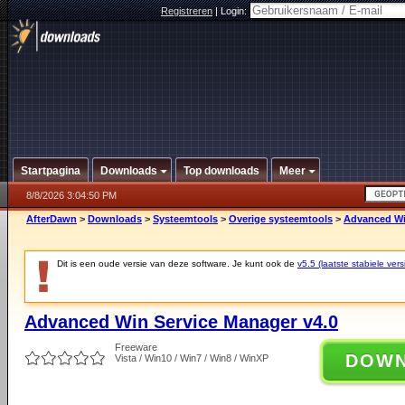
Registreren
|
Login:
Startpagina
Downloads
Top downloads
Meer
8/8/2026 3:04:50 PM
AfterDawn
>
Downloads
>
Systeemtools
>
Overige systeemtools
>
Advanced Wi
Dit is een oude versie van deze software. Je kunt ook de
v5.5 (laatste stabiele vers
Advanced Win Service Manager v4.0
Freeware
DOW
Vista / Win10 / Win7 / Win8 / WinXP