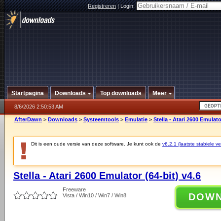
Registreren
|
Login:
Startpagina
Downloads
Top downloads
Meer
8/6/2026 2:50:53 AM
AfterDawn
>
Downloads
>
Systeemtools
>
Emulatie
>
Stella - Atari 2600 Emulato
Dit is een oude versie van deze software. Je kunt ook de
v6.2.1 (laatste stabiele ve
Stella - Atari 2600 Emulator (64-bit) v4.6
Freeware
DOW
Vista / Win10 / Win7 / Win8