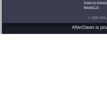
Vraag en Antwoo
Nieuws2.nl
© 1999-2026
AfterDawn is p