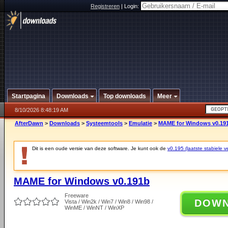
Registreren
|
Login:
Startpagina
Downloads
Top downloads
Meer
8/10/2026 8:48:19 AM
AfterDawn
>
Downloads
>
Systeemtools
>
Emulatie
>
MAME for Windows v0.19
Dit is een oude versie van deze software. Je kunt ook de
v0.195 (laatste stabiele ve
MAME for Windows v0.191b
Freeware
DOW
Vista / Win2k / Win7 / Win8 / Win98 /
WinME / WinNT / WinXP