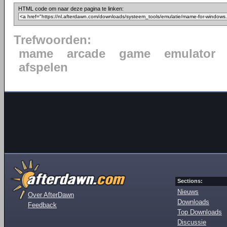
HTML code om naar deze pagina te linken:
Trefwoorden:
mame
arcade
game
emulator
afspelen
Sections:
Nieuws
Over AfterDawn
Downloads
Feedback
Top Downloads
Discussie