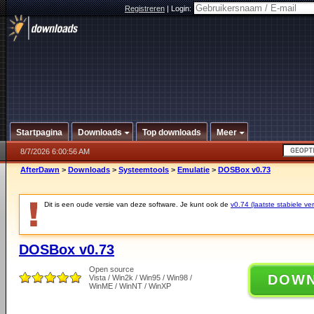
Registreren
|
Login:
Startpagina
Downloads
Top downloads
Meer
8/7/2026 6:00:56 AM
AfterDawn
>
Downloads
>
Systeemtools
>
Emulatie
>
DOSBox v0.73
Dit is een oude versie van deze software. Je kunt ook de
v0.74 (laatste stabiele ver
DOSBox v0.73
Open source
DOW
Vista / Win2k / Win95 / Win98 /
WinME / WinNT / WinXP