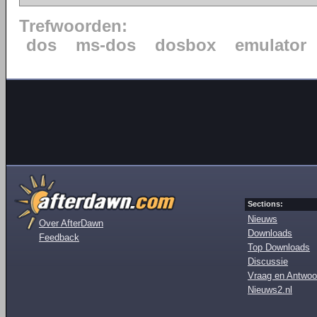
Trefwoorden:
dos
ms-dos
dosbox
emulator
Sections:
Nieuws
Over AfterDawn
Downloads
Feedback
Top Downloads
Discussie
Vraag en Antwoo
Nieuws2.nl