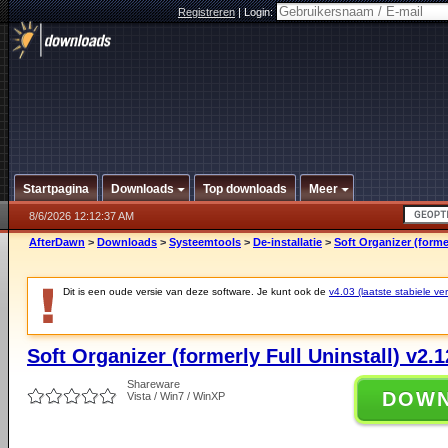
Registreren
|
Login:
Startpagina
Downloads
Top downloads
Meer
8/6/2026 12:12:37 AM
AfterDawn
>
Downloads
>
Systeemtools
>
De-installatie
>
Soft Organizer (former
Dit is een oude versie van deze software. Je kunt ook de
v4.03 (laatste stabiele ver
Soft Organizer (formerly Full Uninstall) v2.1
Shareware
DOW
Vista / Win7 / WinXP