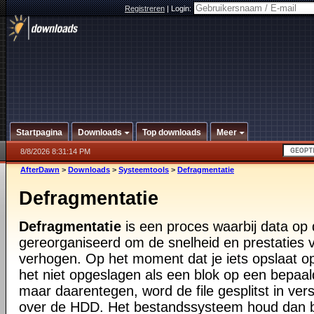
Registreren
|
Login:
Startpagina
Downloads
Top downloads
Meer
8/8/2026 8:31:14 PM
AfterDawn
>
Downloads
>
Systeemtools
>
Defragmentatie
Defragmentatie
Defragmentatie
is een proces waarbij data op
gereorganiseerd om de snelheid en prestaties
verhogen. Op het moment dat je iets opslaat op
het niet opgeslagen als een blok op een bepaa
maar daarentegen, word de file gesplitst in vers
over de HDD. Het bestandssysteem houd dan bi