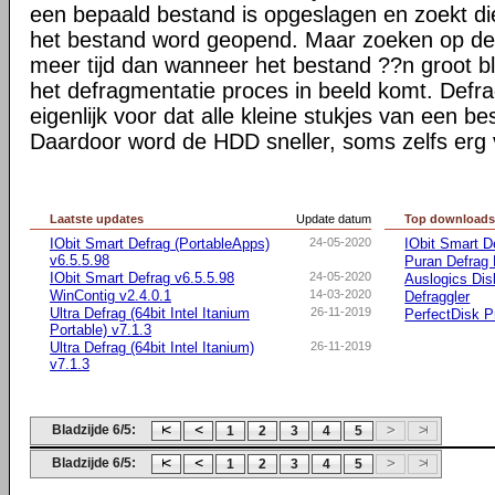
een bepaald bestand is opgeslagen en zoekt 
het bestand word geopend. Maar zoeken op de
meer tijd dan wanneer het bestand ??n groot bl
het defragmentatie proces in beeld komt. Defra
eigenlijk voor dat alle kleine stukjes van een 
Daardoor word de HDD sneller, soms zelfs erg 
Laatste updates
Update datum
Top download
IObit Smart Defrag (PortableApps)
24-05-2020
IObit Smart D
v6.5.5.98
Puran Defrag 
IObit Smart Defrag v6.5.5.98
24-05-2020
Auslogics Dis
WinContig v2.4.0.1
14-03-2020
Defraggler
Ultra Defrag (64bit Intel Itanium
26-11-2019
PerfectDisk P
Portable) v7.1.3
Ultra Defrag (64bit Intel Itanium)
26-11-2019
v7.1.3
Bladzijde 6/5:
1
2
3
4
5
Bladzijde 6/5:
1
2
3
4
5