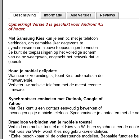
Beschrijving
Informatie
Alle versies
Reviews
Opmerking! Versie 3 is geschikt voor Android 4.3
of hoger.
Met
Samsung Kies
kun je een pc met je telefoon
verbinden, om gemakkelijker gegevens te
synchroniseren en nieuwe toepassingen te vinden.
Je kunt de toepassingen op het volledige scherm
van de pc weergeven, ongeacht het netwerk dat je
gebruikt.
Houd je mobiel geüpdate
Wanneer er verbinding is, toont Kies automatisch de
firmwarversie.
Verbeter uw mobiele telefoon met de meest recente
firmware.
Synchroniseer contacten met Outlook, Google of
Yahoo
Met Kies kunt u een contact eenvoudig bewerken of
toevoegen op je mobiele telefoon. Synchroniseer je contacten met die v
Draadloos verbinden van je mobiele toestel
Verbind een mobiel toestel met Kies via Wi-Fi en synchroniseer de conte
Met Kies via Wi-Fi wordt Kies nog gebruiksvriendelijker.
* Enkel beschikbaar bij de ondersteunde modellen. Bepaalde functies bep