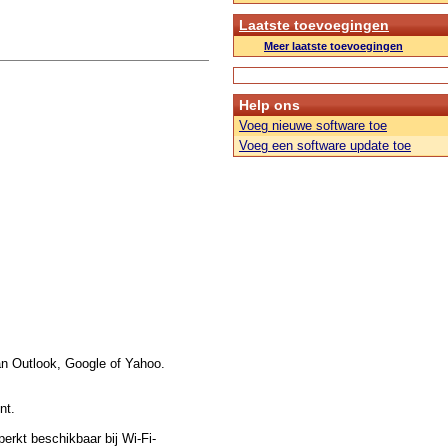
Laatste toevoegingen
Meer laatste toevoegingen
Help ons
Voeg nieuwe software toe
Voeg een software update toe
an Outlook, Google of Yahoo.
nt.
erkt beschikbaar bij Wi-Fi-