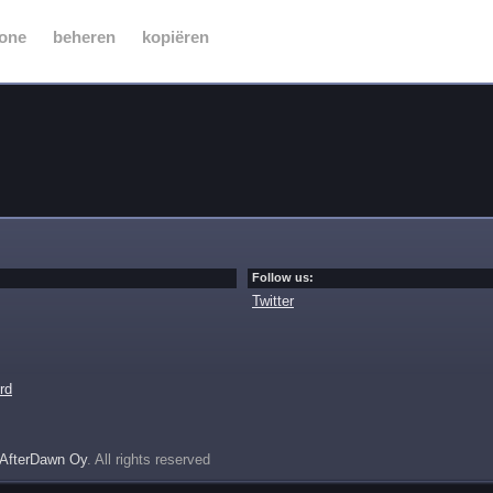
one
beheren
kopiëren
Follow us:
Twitter
rd
AfterDawn Oy
. All rights reserved