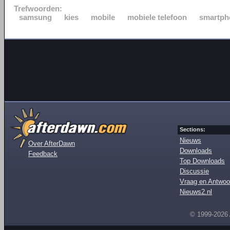
Trefwoorden:
samsung
kies
mobile
mobiele telefoon
smartph
Sections:
Nieuws
Over AfterDawn
Downloads
Feedback
Top Downloads
Discussie
Vraag en Antwoo
Nieuws2.nl
© 1999-2026