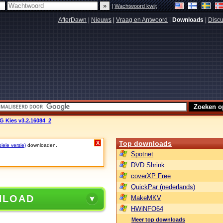
|
Wachtwoord kwijt
AfterDawn
|
Nieuws
|
Vraag en Antwoord
|
Downloads
|
Discu
 Kies v3.2.16084_2
Top downloads
X
iele versie)
downloaden.
Spotnet
DVD Shrink
coverXP Free
QuickPar (nederlands)
NLOAD
MakeMKV
HWiNFO64
Meer top downloads