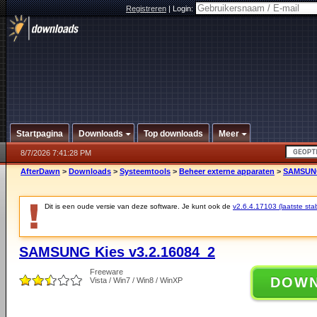
Registreren
|
Login:
Startpagina
Downloads
Top downloads
Meer
8/7/2026 7:41:28 PM
AfterDawn
>
Downloads
>
Systeemtools
>
Beheer externe apparaten
>
SAMSUNG
Dit is een oude versie van deze software. Je kunt ook de
v2.6.4.17103 (laatste stab
SAMSUNG Kies v3.2.16084_2
Freeware
DOW
Vista / Win7 / Win8 / WinXP