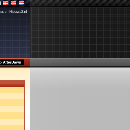
ssie
|
Nieuws2.nl