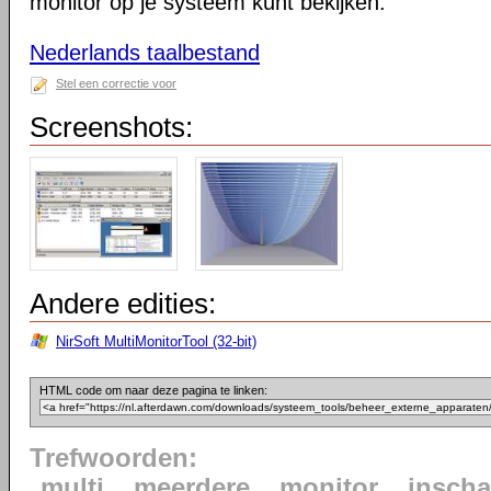
monitor op je systeem kunt bekijken.
Nederlands taalbestand
Stel een correctie voor
Screenshots:
Andere edities:
NirSoft MultiMonitorTool (32-bit)
HTML code om naar deze pagina te linken:
Trefwoorden:
multi
meerdere
monitor
inscha