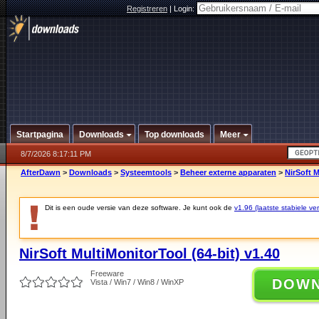
Registreren
|
Login:
Startpagina
Downloads
Top downloads
Meer
8/7/2026 8:17:11 PM
AfterDawn
>
Downloads
>
Systeemtools
>
Beheer externe apparaten
>
NirSoft M
Dit is een oude versie van deze software. Je kunt ook de
v1.96 (laatste stabiele ver
NirSoft MultiMonitorTool (64-bit) v1.40
Freeware
DOW
Vista / Win7 / Win8 / WinXP