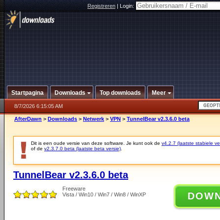
Registreren
|
Login:
Startpagina
Downloads
Top downloads
Meer
8/7/2026 6:15:05 AM
AfterDawn
>
Downloads
>
Netwerk
>
VPN
>
TunnelBear v2.3.6.0 beta
Dit is een oude versie van deze software. Je kunt ook de
v4.2.7 (laatste stabiele ve
of de
v2.3.7.0 beta (laatste beta versie)
.
TunnelBear v2.3.6.0 beta
Freeware
DOW
Vista / Win10 / Win7 / Win8 / WinXP