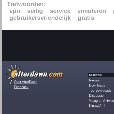
Trefwoorden:
vpn
veilig
service
simuleren
gebruikersvriendelijk
gratis
Sections:
Nieuws
Over AfterDawn
Downloads
Feedback
Top Downloads
Discussie
Vraag en Antwoo
Nieuws2.nl