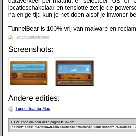
dataverkeer per maand, en selecteer "US" of "
locatieschakelaar en tenslotte zet je de power
na enige tijd kun je net doen alsof je inwoner be
TunnelBear is 100% vrij van malware en reclam
Stel een correctie voor
Screenshots:
Andere edities:
TunnelBear for Mac
HTML code om naar deze pagina te linken: