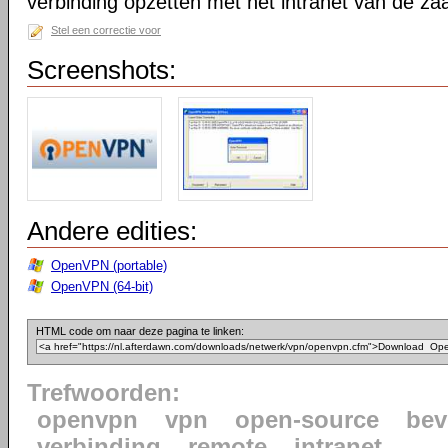
verbinding opzetten met het intranet van de za
Stel een correctie voor
Screenshots:
Andere edities:
OpenVPN (portable)
OpenVPN (64-bit)
HTML code om naar deze pagina te linken:
Trefwoorden:
openvpn
vpn
open-source
bev
verbinding
remote
intranet