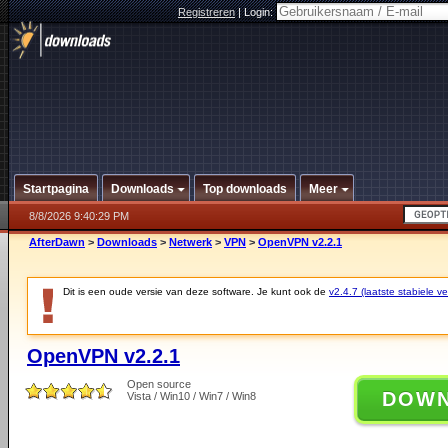
Registreren
|
Login:
Startpagina
Downloads
Top downloads
Meer
8/8/2026 9:40:29 PM
AfterDawn
>
Downloads
>
Netwerk
>
VPN
>
OpenVPN v2.2.1
Dit is een oude versie van deze software. Je kunt ook de
v2.4.7 (laatste stabiele ve
OpenVPN v2.2.1
Open source
DOW
Vista / Win10 / Win7 / Win8