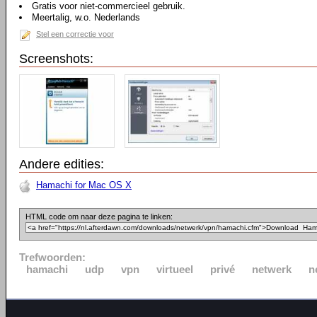
Gratis voor niet-commercieel gebruik.
Meertalig, w.o. Nederlands
Stel een correctie voor
Screenshots:
Andere edities:
Hamachi for Mac OS X
HTML code om naar deze pagina te linken:
Trefwoorden:
hamachi
udp
vpn
virtueel
privé
netwerk
n