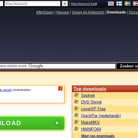
|
Wachtwoord kwijt
AfterDawn
|
Nieuws
|
Vraag en Antwoord
|
Downloads
|
Discu
Top downloads
X
le versie)
downloaden.
Spotnet
DVD Shrink
coverXP Free
QuickPar (nederlands)
NLOAD
MakeMKV
HWiNFO64
Meer top downloads