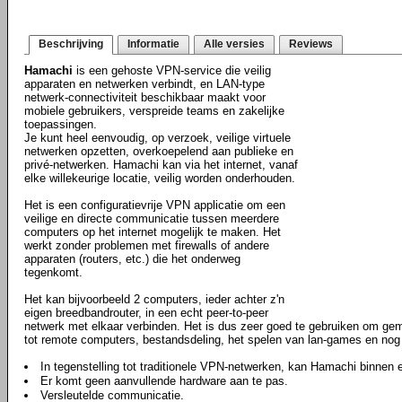
Beschrijving
Informatie
Alle versies
Reviews
Hamachi
is een gehoste VPN-service die veilig
apparaten en netwerken verbindt, en LAN-type
netwerk-connectiviteit beschikbaar maakt voor
mobiele gebruikers, verspreide teams en zakelijke
toepassingen.
Je kunt heel eenvoudig, op verzoek, veilige virtuele
netwerken opzetten, overkoepelend aan publieke en
privé-netwerken. Hamachi kan via het internet, vanaf
elke willekeurige locatie, veilig worden onderhouden.
Het is een configuratievrije VPN applicatie om een
veilige en directe communicatie tussen meerdere
computers op het internet mogelijk te maken. Het
werkt zonder problemen met firewalls of andere
apparaten (routers, etc.) die het onderweg
tegenkomt.
Het kan bijvoorbeeld 2 computers, ieder achter z'n
eigen breedbandrouter, in een echt peer-to-peer
netwerk met elkaar verbinden. Het is dus zeer goed te gebruiken om gema
tot remote computers, bestandsdeling, het spelen van lan-games en nog
In tegenstelling tot traditionele VPN-netwerken, kan Hamachi binnen
Er komt geen aanvullende hardware aan te pas.
Versleutelde communicatie.