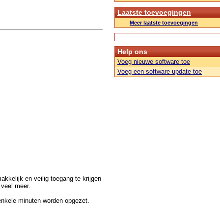
Laatste toevoegingen
Meer laatste toevoegingen
Help ons
Voeg nieuwe software toe
Voeg een software update toe
kkelijk en veilig toegang te krijgen
 veel meer.
 enkele minuten worden opgezet.