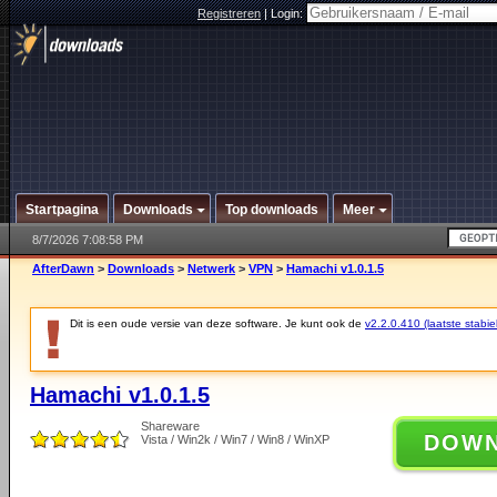
Registreren
|
Login:
Startpagina
Downloads
Top downloads
Meer
8/7/2026 7:08:58 PM
AfterDawn
>
Downloads
>
Netwerk
>
VPN
>
Hamachi v1.0.1.5
Dit is een oude versie van deze software. Je kunt ook de
v2.2.0.410 (laatste stabie
Hamachi v1.0.1.5
Shareware
DOW
Vista / Win2k / Win7 / Win8 / WinXP