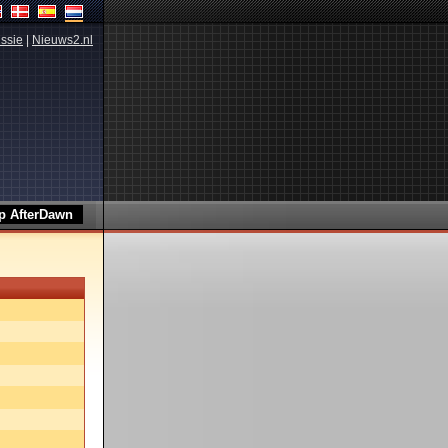
ssie
|
Nieuws2.nl