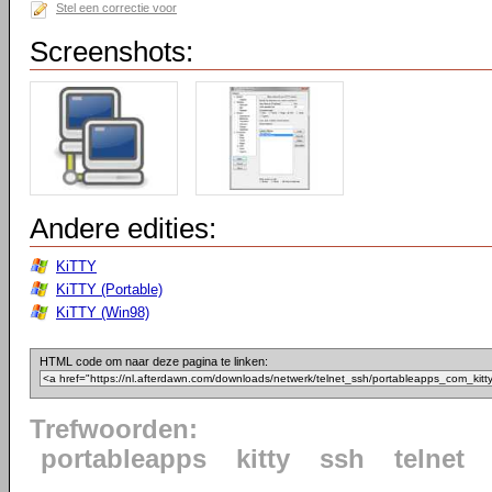
Stel een correctie voor
Screenshots:
Andere edities:
KiTTY
KiTTY (Portable)
KiTTY (Win98)
HTML code om naar deze pagina te linken:
Trefwoorden:
portableapps
kitty
ssh
telnet