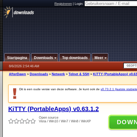
Registreren
|
Login:
Startpagina
Downloads
Top downloads
Meer
8/6/2026 2:54:46 AM
AfterDawn
>
Downloads
>
Netwerk
>
Telnet & SSH
>
KiTTY (PortableApps) v0.63
Dit is een oude versie van deze software. Je kunt ook de
v0.73.2.1 (laatste stabiele
KiTTY (PortableApps) v0.63.1.2
Open source
DOW
Vista / Win10 / Win7 / Win8 / WinXP