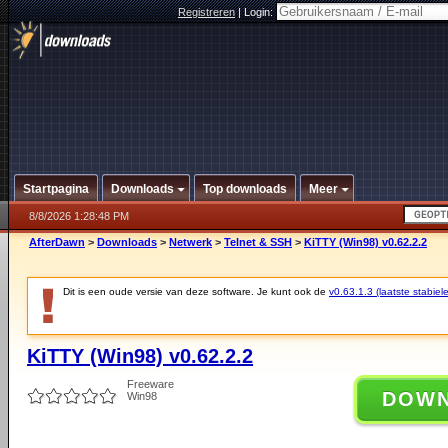
Registreren
|
Login:
Startpagina
Downloads
Top downloads
Meer
8/8/2026 1:28:48 PM
AfterDawn
>
Downloads
>
Netwerk
>
Telnet & SSH
>
KiTTY (Win98) v0.62.2.2
Dit is een oude versie van deze software. Je kunt ook de
v0.63.1.3 (laatste stabiele
KiTTY (Win98) v0.62.2.2
Freeware
DOW
Win98