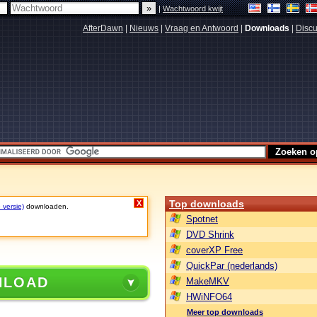
|
Wachtwoord kwijt
AfterDawn
|
Nieuws
|
Vraag en Antwoord
|
Downloads
|
Discu
Top downloads
X
 versie)
downloaden.
Spotnet
DVD Shrink
coverXP Free
QuickPar (nederlands)
NLOAD
MakeMKV
HWiNFO64
Meer top downloads