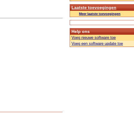
Laatste toevoegingen
Meer laatste toevoegingen
Help ons
Voeg nieuwe software toe
Voeg een software update toe