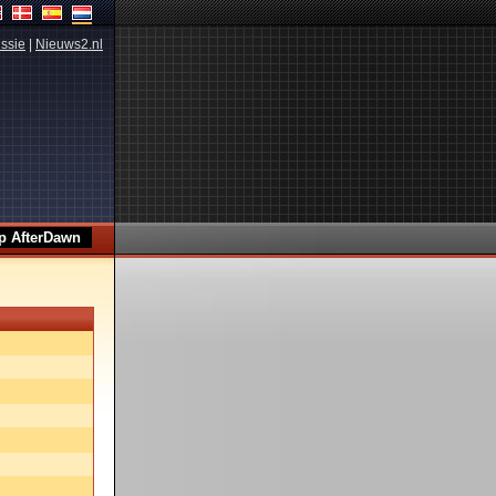
ssie
|
Nieuws2.nl