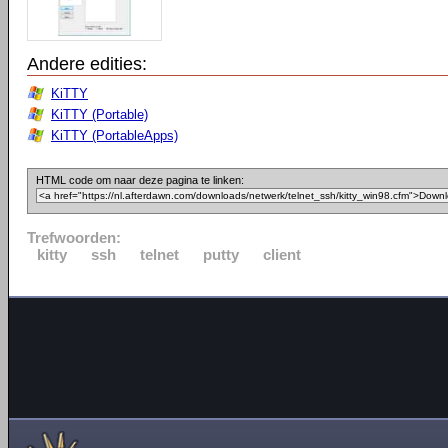
Andere edities:
KiTTY
KiTTY (Portable)
KiTTY (PortableApps)
HTML code om naar deze pagina te linken:
Trefwoorden:
kitty
ssh
telnet
putty
client