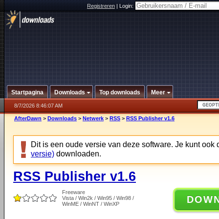
Registreren
|
Login:
Startpagina
Downloads
Top downloads
Meer
8/7/2026 8:46:07 AM
AfterDawn
>
Downloads
>
Netwerk
>
RSS
>
RSS Publisher v1.6
Dit is een oude versie van deze software. Je kunt ook
versie)
downloaden.
RSS Publisher v1.6
Freeware
DOW
Vista / Win2k / Win95 / Win98 /
WinME / WinNT / WinXP