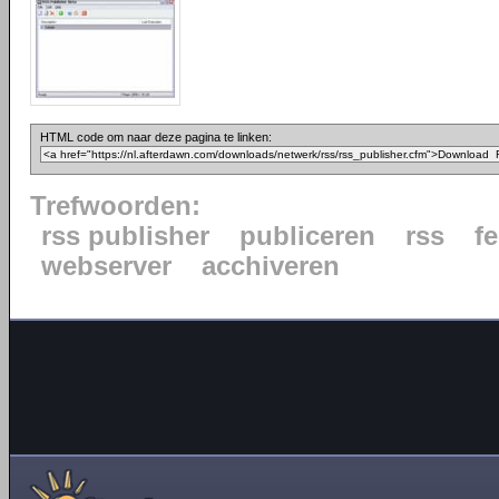
HTML code om naar deze pagina te linken:
Trefwoorden:
rss publisher
publiceren
rss
f
webserver
acchiveren