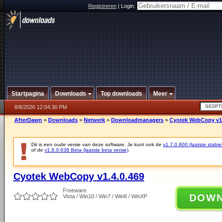
Registreren
|
Login:
Startpagina
Downloads
Top downloads
Meer
8/8/2026 12:04:30 PM
AfterDawn
>
Downloads
>
Netwerk
>
Downloadmanagers
>
Cyotek WebCopy v1.
Dit is een oude versie van deze software. Je kunt ook de
v1.7.0.600 (laatste stabie
of de
v1.8.0.638 Beta (laatste beta versie)
.
Cyotek WebCopy v1.4.0.469
Freeware
DOW
Vista / Win10 / Win7 / Win8 / WinXP