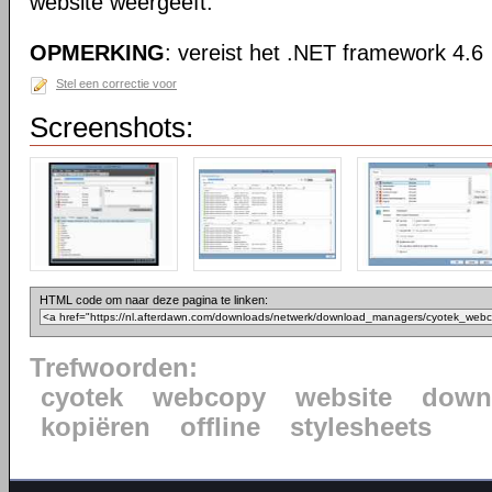
website weergeeft.
OPMERKING
: vereist het .NET framework 4.6
Stel een correctie voor
Screenshots:
HTML code om naar deze pagina te linken:
Trefwoorden:
cyotek
webcopy
website
down
kopiëren
offline
stylesheets