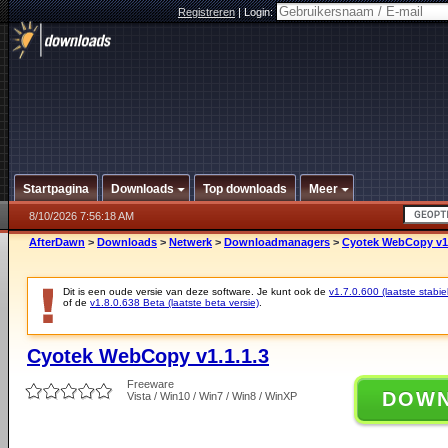
Registreren
|
Login:
Startpagina
Downloads
Top downloads
Meer
8/10/2026 7:56:18 AM
AfterDawn
>
Downloads
>
Netwerk
>
Downloadmanagers
>
Cyotek WebCopy v1.
Dit is een oude versie van deze software. Je kunt ook de
v1.7.0.600 (laatste stabie
of de
v1.8.0.638 Beta (laatste beta versie)
.
Cyotek WebCopy v1.1.1.3
Freeware
DOW
Vista / Win10 / Win7 / Win8 / WinXP