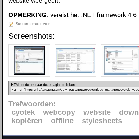
website weergeeft.
OPMERKING
: vereist het .NET framework 4.6
Stel een correctie voor
Screenshots:
HTML code om naar deze pagina te linken:
Trefwoorden:
cyotek
webcopy
website
down
kopiëren
offline
stylesheets