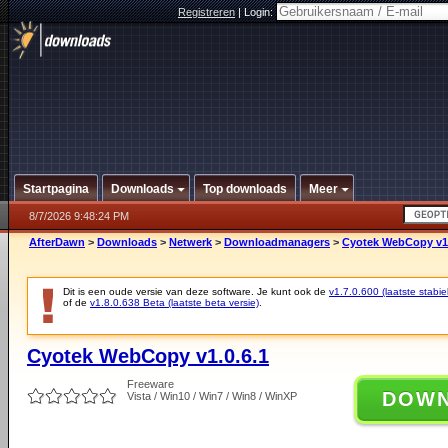
Registreren
|
Login:
Startpagina
Downloads
Top downloads
Meer
8/7/2026 9:48:24 PM
AfterDawn
>
Downloads
>
Netwerk
>
Downloadmanagers
>
Cyotek WebCopy v1.
Dit is een oude versie van deze software. Je kunt ook de
v1.7.0.600 (laatste stabie
of de
v1.8.0.638 Beta (laatste beta versie)
.
Cyotek WebCopy v1.0.6.1
Freeware
DOW
Vista / Win10 / Win7 / Win8 / WinXP