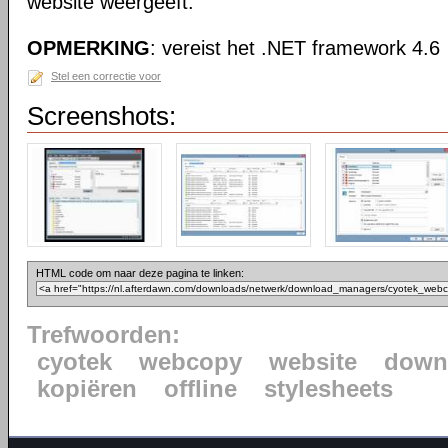
website weergeeft.
OPMERKING
: vereist het .NET framework 4.6
Stel een correctie voor
Screenshots:
HTML code om naar deze pagina te linken:
Trefwoorden:
cyotek
webcopy
website
down
kopiëren
offline
stylesheets