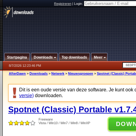
Registreren
|
Login:
Startpagina
Downloads
Top downloads
Meer
8/7/2026 12:23:46 PM
AfterDawn
>
Downloads
>
Netwerk
>
Nieuwsgroepen
>
Spotnet (Classic) Portab
Dit is een oude versie van deze software. Je kunt ook
versie)
downloaden.
Spotnet (Classic) Portable v1.7.
Freeware
DOW
Vista / Win10 / Win7 / Win8 / WinXP