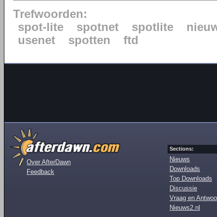
Trefwoorden:
spot-lite
spotnet
spotlite
nieu
usenet
spotten
ftd
Sections:
Nieuws
Over AfterDawn
Downloads
Feedback
Top Downloads
Discussie
Vraag en Antwoo
Nieuws2.nl