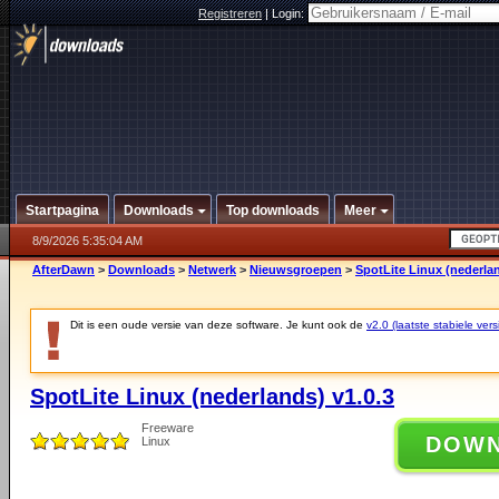
Registreren
|
Login:
Startpagina
Downloads
Top downloads
Meer
8/9/2026 5:35:04 AM
AfterDawn
>
Downloads
>
Netwerk
>
Nieuwsgroepen
>
SpotLite Linux (nederlan
Dit is een oude versie van deze software. Je kunt ook de
v2.0 (laatste stabiele vers
SpotLite Linux (nederlands) v1.0.3
Freeware
DOW
Linux