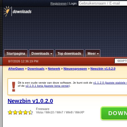
Registreren
|
Login:
Startpagina
Downloads
Top downloads
Meer
8/7/2026 12:36:19 PM
AfterDawn
>
Downloads
>
Netwerk
>
Nieuwsgroepen
>
Newzbin v1.0.2.0
Dit is een oude versie van deze software. Je kunt ook de
v1.1.2.0 (laatste stabiele 
of de
v2.1.0.1 beta (laatste beta versie)
.
Newzbin v1.0.2.0
Freeware
DOW
Vista / Win10 / Win7 / Win8 / WinXP