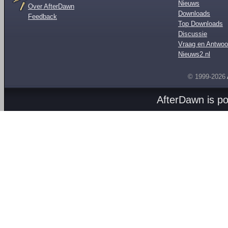
Nieuws
Over AfterDawn
Downloads
Feedback
Top Downloads
Discussie
Vraag en Antwoo
Nieuws2.nl
© 1999-2026
AfterDawn is p