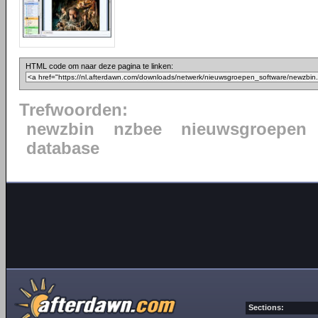
HTML code om naar deze pagina te linken:
Trefwoorden:
newzbin
nzbee
nieuwsgroepen
database
Sections: