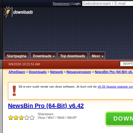
Registreren
|
Login:
Startpagina
Downloads
Top downloads
Meer
8/6/2026 10:21:51 AM
AfterDawn
>
Downloads
>
Netwerk
>
Nieuwsgroepen
>
NewsBin Pro (64-Bit) v6
Dit is een oude versie van deze software. Je kunt ook de
v6.56 (laatste stabiele ver
NewsBin Pro (64-Bit) v6.42
Shareware
DOW
Vista / Win7 / Win8 / WinXP