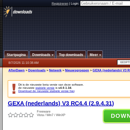
Registreren
|
Login:
Startpagina
Downloads
Top downloads
Meer
8/7/2026 11:10:38 AM
AfterDawn
>
Downloads
>
Netwerk
>
Nieuwsgroepen
>
GEXA (nederlands) V3 RC
Dit is de nieuwste beta versie van deze software.
de nieuwste
stabiele versie
is
v4.0.1.34
.
Download de nieuwste stabiele versie hier
.
GEXA (nederlands) V3 RC4.4 (2.9.4.31)
Freeware
DOW
Vista / Win7 / WinXP