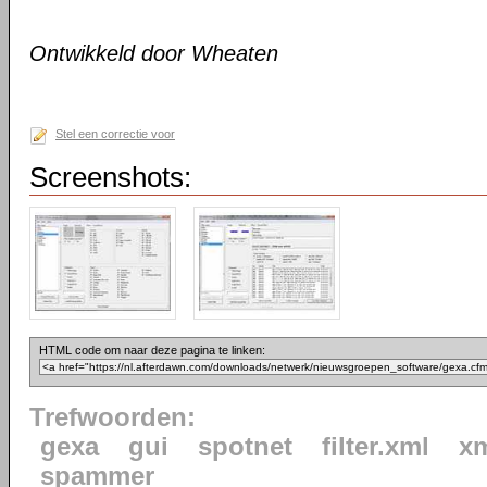
Ontwikkeld door Wheaten
Stel een correctie voor
Screenshots:
HTML code om naar deze pagina te linken:
Trefwoorden:
gexa
gui
spotnet
filter.xml
x
spammer