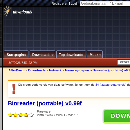
Registreren
|
Login:
Startpagina
Downloads
Top downloads
Meer
8/7/2026 7:51:22 PM
AfterDawn
>
Downloads
>
Netwerk
>
Nieuwsgroepen
>
Binreader (portable) v0.
Dit is een oude versie van deze software. Je kunt ook de
$4 (laatste beta versie)
do
Binreader (portable) v0.99f
Freeware
DOW
Vista / Win7 / WinNT / WinXP