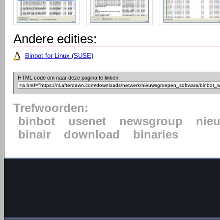
Andere edities:
Binbot for Linux (SUSE)
HTML code om naar deze pagina te linken:
Trefwoorden:
binbot
usenet
newsgroup
nie
binair
download
binaries