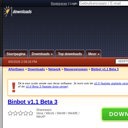
Registreren
|
Login:
Startpagina
Downloads
Top downloads
Meer
8/9/2026 2:58:26 PM
AfterDawn
>
Downloads
>
Netwerk
>
Nieuwsgroepen
>
Binbot v1.1 Beta 3
Dit is een oude versie van deze software. Je kunt ook de
v2.0 (laatste stabiele vers
of de
v2.0 Beta 3 (laatste beta versie)
.
Binbot v1.1 Beta 3
Shareware
DOW
Vista / Win2k / Win98 / WinME /
WinXP