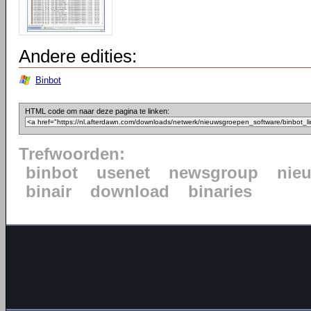
Andere edities:
Binbot
HTML code om naar deze pagina te linken:
Trefwoorden:
binbot
usenet
newsgroup
nie
binair
download
binaries