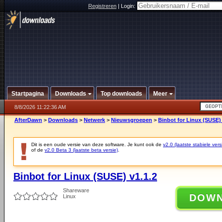
Registreren
|
Login:
Startpagina
Downloads
Top downloads
Meer
8/8/2026 11:22:36 AM
AfterDawn
>
Downloads
>
Netwerk
>
Nieuwsgroepen
>
Binbot for Linux (SUSE) 
Dit is een oude versie van deze software. Je kunt ook de
v2.0 (laatste stabiele vers
of de
v2.0 Beta 3 (laatste beta versie)
.
Binbot for Linux (SUSE) v1.1.2
Shareware
DOW
Linux