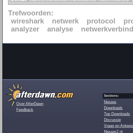
Trefwoorden:
wireshark
netwerk
protocol
pr
analyzer
analyse
netwerkverbin
Sections:
Nieuws
Over AfterDawn
Downloads
Feedback
Top Downloads
Discussie
Vraag en Antwoo
Nieuws2.nl