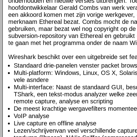
onderhouden en nieuwe versies uitbrengen. Toe
hoofdontwikkelaar Gerald Combs van werk veran
een akkoord komen met zijn vorige werkgever, 
merknaam Ethereal bezat. Combs mocht de naa
gebruiken, maar bezat wel nog copyright op de
subversion-repository van Ethereal en gebruikt 
te gaan met het programma onder de naam Wi
Wireshark beschikt over een uitgebreide set fea
Standaard drie-panelen venster packet brow
Multi-platform: Windows, Linux, OS X, Solar
vele asndere
Multi-interface: Naast de standaard GUI, bes
TShark, een tekst-modus analyzer welke zeer
remote capture, analyse en scripting
De meest krachtige wergavefilters momentee
VoIP analyse
Live capture en offline analyse
Lezen/schrijvenvan veel verschillende captu