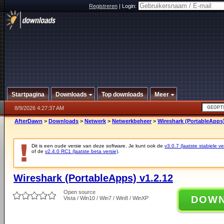
Registreren
|
Login:
Startpagina
Downloads
Top downloads
Meer
8/9/2026 4:27:37 AM
AfterDawn
>
Downloads
>
Netwerk
>
Netwerkbeheer
>
Wireshark (PortableApps)
Dit is een oude versie van deze software. Je kunt ook de
v3.0.7 (laatste stabiele ve
of de
v2.4.0 RC1 (laatste beta versie)
.
Wireshark (PortableApps) v1.2.12
Open source
DOW
Vista / Win10 / Win7 / Win8 / WinXP