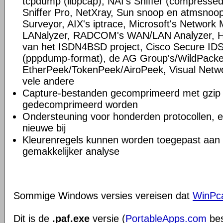
tcpdump (libpcap), NAI's Sniffer (compress
Sniffer Pro, NetXray, Sun snoop en atmsnoop,
Surveyor, AIX's iptrace, Microsoft's Network M
LANalyzer, RADCOM's WAN/LAN Analyzer, HP
van het ISDN4BSD project, Cisco Secure IDS 
(pppdump-format), de AG Group's/WildPacke
EtherPeek/TokenPeek/AiroPeek, Visual Netwo
vele andere
Capture-bestanden gecomprimeerd met gzip 
gedecomprimeerd worden
Ondersteuning voor honderden protocollen, 
nieuwe bij
Kleurenregels kunnen worden toegepast aan d
gemakkelijker analyse
Sommige Windows versies vereisen dat
WinPc
Dit is de
.paf.exe
versie (
PortableApps.com
bes