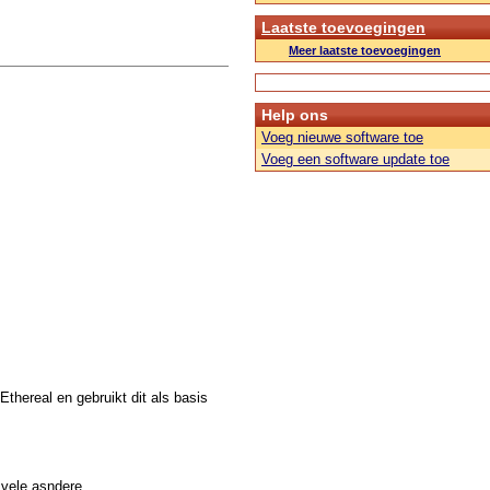
Laatste toevoegingen
Meer laatste toevoegingen
Help ons
Voeg nieuwe software toe
Voeg een software update toe
thereal en gebruikt dit als basis
 vele asndere