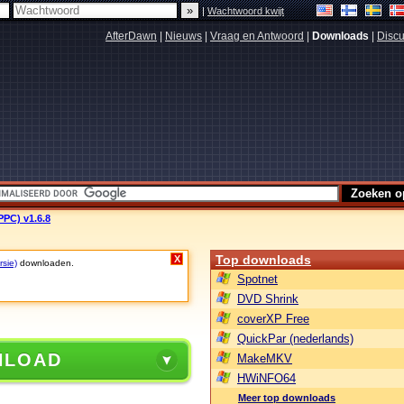
|
Wachtwoord kwijt
AfterDawn
|
Nieuws
|
Vraag en Antwoord
|
Downloads
|
Discu
PPC) v1.6.8
Top downloads
X
rsie)
downloaden.
Spotnet
DVD Shrink
coverXP Free
QuickPar (nederlands)
NLOAD
MakeMKV
HWiNFO64
Meer top downloads