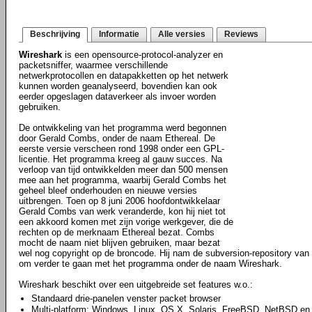
Beschrijving
Informatie
Alle versies
Reviews
Wireshark
is een opensource-protocol-analyzer en
packetsniffer, waarmee verschillende
netwerkprotocollen en datapakketten op het netwerk
kunnen worden geanalyseerd, bovendien kan ook
eerder opgeslagen dataverkeer als invoer worden
gebruiken.
De ontwikkeling van het programma werd begonnen
door Gerald Combs, onder de naam Ethereal. De
eerste versie verscheen rond 1998 onder een GPL-
licentie. Het programma kreeg al gauw succes. Na
verloop van tijd ontwikkelden meer dan 500 mensen
mee aan het programma, waarbij Gerald Combs het
geheel bleef onderhouden en nieuwe versies
uitbrengen. Toen op 8 juni 2006 hoofdontwikkelaar
Gerald Combs van werk veranderde, kon hij niet tot
een akkoord komen met zijn vorige werkgever, die de
rechten op de merknaam Ethereal bezat. Combs
mocht de naam niet blijven gebruiken, maar bezat
wel nog copyright op de broncode. Hij nam de subversion-repository van E
om verder te gaan met het programma onder de naam Wireshark.
Wireshark beschikt over een uitgebreide set features w.o.:
Standaard drie-panelen venster packet browser
Multi-platform: Windows, Linux, OS X, Solaris, FreeBSD, NetBSD en