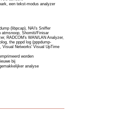
hark, een tekst-modus analyzer
ump (libpcap), NAI's Sniffer
 atmsnoop, Shomiti/Finisar
alyzer, RADCOM's WAN/LAN Analyzer,
plog, the pppd log (pppdump-
, Visual Networks' Visual UpTime
comprimeerd worden
ieuwe bij
gemakkelijker analyse