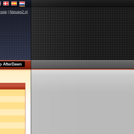
ssie
|
Nieuws2.nl