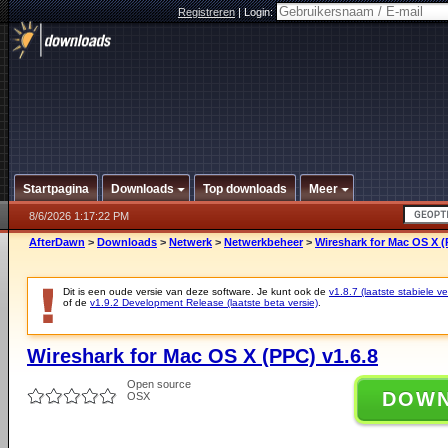
Registreren
|
Login:
Startpagina
Downloads
Top downloads
Meer
8/6/2026 1:17:22 PM
AfterDawn
>
Downloads
>
Netwerk
>
Netwerkbeheer
>
Wireshark for Mac OS X (
Dit is een oude versie van deze software. Je kunt ook de
v1.8.7 (laatste stabiele ve
of de
v1.9.2 Development Release (laatste beta versie)
.
Wireshark for Mac OS X (PPC) v1.6.8
Open source
DOW
OSX