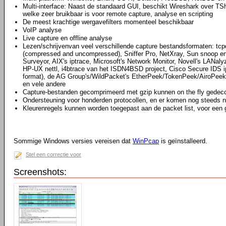
Multi-interface: Naast de standaard GUI, beschikt Wireshark over TS
welke zeer bruikbaar is voor remote capture, analyse en scripting
De meest krachtige wergavefilters momenteel beschikbaar
VoIP analyse
Live capture en offline analyse
Lezen/schrijvenvan veel verschillende capture bestandsformaten: tcpd
(compressed and uncompressed), Sniffer Pro, NetXray, Sun snoop en
Surveyor, AIX's iptrace, Microsoft's Network Monitor, Novell's LAN
HP-UX nettl, i4btrace van het ISDN4BSD project, Cisco Secure IDS i
format), de AG Group's/WildPacket's EtherPeek/TokenPeek/AiroPeek
en vele andere
Capture-bestanden gecomprimeerd met gzip kunnen on the fly gede
Ondersteuning voor honderden protocollen, en er komen nog steeds n
Kleurenregels kunnen worden toegepast aan de packet list, voor een 
Sommige Windows versies vereisen dat
WinPcap
is geïnstalleerd.
Stel een correctie voor
Screenshots: