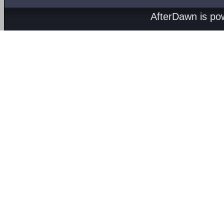
AfterDawn is p