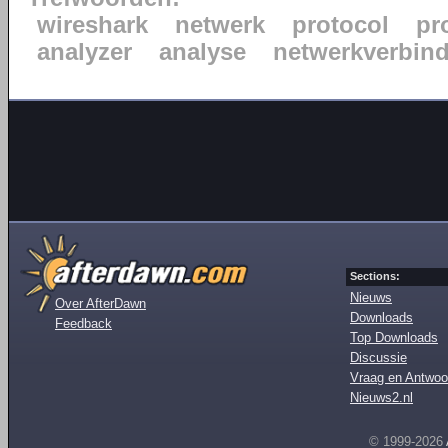
wireshark
netwerk
protocol
pr
analyzer
analyse
netwerkverbin
Sections:
Nieuws
Over AfterDawn
Downloads
Feedback
Top Downloads
Discussie
Vraag en Antwoo
Nieuws2.nl
© 1999-2026