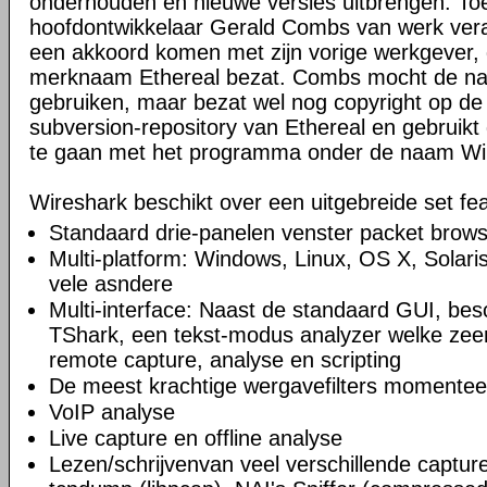
onderhouden en nieuwe versies uitbrengen. Toe
hoofdontwikkelaar Gerald Combs van werk veran
een akkoord komen met zijn vorige werkgever, 
merknaam Ethereal bezat. Combs mocht de naa
gebruiken, maar bezat wel nog copyright op de
subversion-repository van Ethereal en gebruikt 
te gaan met het programma onder de naam Wi
Wireshark beschikt over een uitgebreide set fea
Standaard drie-panelen venster packet brow
Multi-platform: Windows, Linux, OS X, Solar
vele asndere
Multi-interface: Naast de standaard GUI, bes
TShark, een tekst-modus analyzer welke zeer
remote capture, analyse en scripting
De meest krachtige wergavefilters momentee
VoIP analyse
Live capture en offline analyse
Lezen/schrijvenvan veel verschillende captu