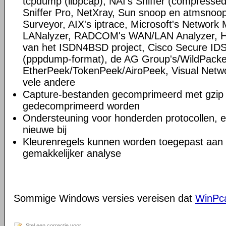
tcpdump (libpcap), NAI's Sniffer (compress
Sniffer Pro, NetXray, Sun snoop en atmsnoop,
Surveyor, AIX's iptrace, Microsoft's Network M
LANalyzer, RADCOM's WAN/LAN Analyzer, HP
van het ISDN4BSD project, Cisco Secure IDS 
(pppdump-format), de AG Group's/WildPacke
EtherPeek/TokenPeek/AiroPeek, Visual Netwo
vele andere
Capture-bestanden gecomprimeerd met gzip 
gedecomprimeerd worden
Ondersteuning voor honderden protocollen, 
nieuwe bij
Kleurenregels kunnen worden toegepast aan d
gemakkelijker analyse
Sommige Windows versies vereisen dat
WinPc
Stel een correctie voor