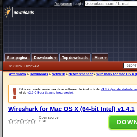
Registreren
|
Login:
Startpagina
Downloads
Top downloads
Meer
8/9/2026 9:18:25 AM
AfterDawn
>
Downloads
>
Netwerk
>
Netwerkbeheer
>
Wireshark for Mac OS X (64
Dit is een oude versie van deze software. Je kunt ook de
v3.0.7 (laatste stabiele ve
of de
v2.9.0 Beta (laatste beta versie)
.
Wireshark for Mac OS X (64-bit Intel) v1.4.1
Open source
DOW
OSX