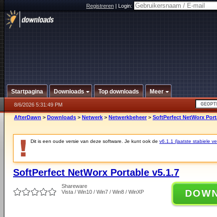
Registreren
|
Login:
Startpagina
Downloads
Top downloads
Meer
8/6/2026 5:31:49 PM
AfterDawn
>
Downloads
>
Netwerk
>
Netwerkbeheer
>
SoftPerfect NetWorx Port
Dit is een oude versie van deze software. Je kunt ook de
v6.1.1 (laatste stabiele ve
SoftPerfect NetWorx Portable v5.1.7
Shareware
DOW
Vista / Win10 / Win7 / Win8 / WinXP