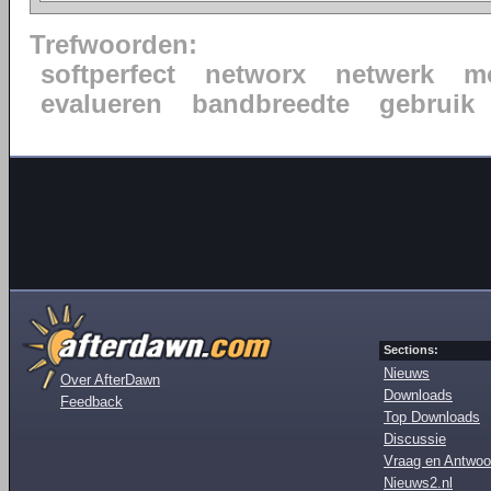
Trefwoorden:
softperfect
networx
netwerk
m
evalueren
bandbreedte
gebruik
Sections:
Nieuws
Over AfterDawn
Downloads
Feedback
Top Downloads
Discussie
Vraag en Antwoo
Nieuws2.nl