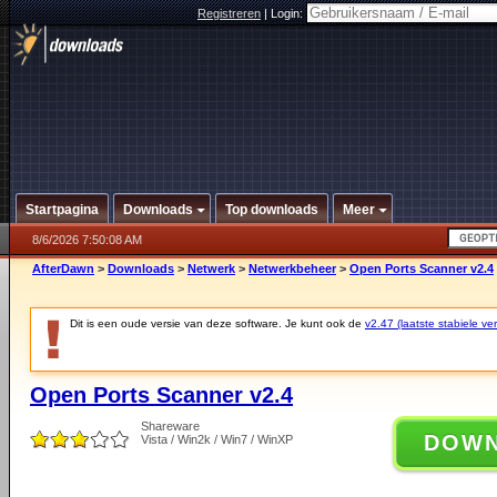
Registreren
|
Login:
Startpagina
Downloads
Top downloads
Meer
8/6/2026 7:50:08 AM
AfterDawn
>
Downloads
>
Netwerk
>
Netwerkbeheer
>
Open Ports Scanner v2.4
Dit is een oude versie van deze software. Je kunt ook de
v2.47 (laatste stabiele ver
Open Ports Scanner v2.4
Shareware
DOW
Vista / Win2k / Win7 / WinXP