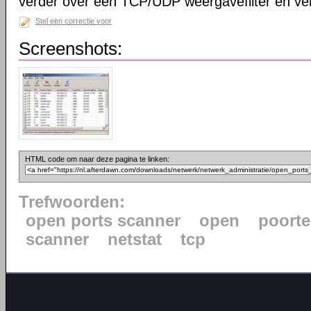
verder over een TCP/UDP weergavefilter en ve
Stel een correctie voor
Screenshots:
HTML code om naar deze pagina te linken:
Trefwoorden:
open ports scanner
open
poort
scanner
netstat
tcp